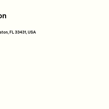
on
ton, FL 33431, USA