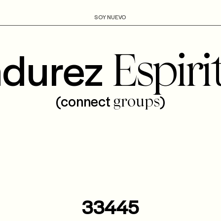
SOY NUEVO
durez
Espiri
(connect
)
groups
33445