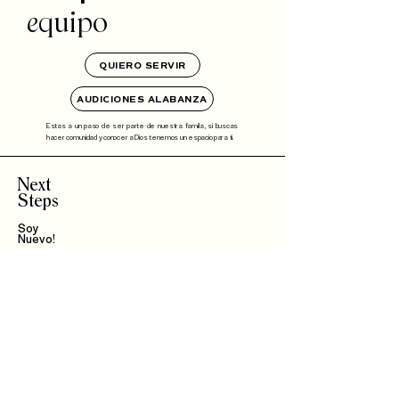
e
quipo
QUIERO SERVIR
AUDICIONES ALABANZA
Estas a un paso de ser parte de nuestra familia, si buscas
hacer comunidad y conocer a Dios tenemos un espacio para ti.
Next
Steps
Soy
Nuevo!
Bautizo
s
Community
IBLI
Haz Parte del
Equipo
Encuentra un Connect
Roca Kids
TMT
EPIC
Mujer Integral
Hombres de Bien