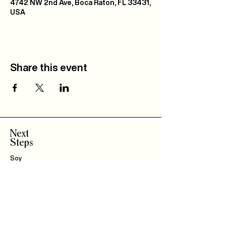
4742 NW 2nd Ave, Boca Raton, FL 33431,
USA
Share this event
Next
Steps
Soy
Nuevo!
Bautizo
s
Community
IBLI
Haz Parte del
Equipo
Encuentra un Connect
Roca Kids