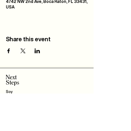
4742 NW 2nd Ave, Boca Raton, FL 33431,
USA
Share this event
Next
Steps
Soy
Nuevo!
Bautizo
s
Community
IBLI
Haz Parte del
Equipo
Encuentra un Connect
Roca Kids