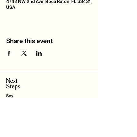
4742 NW 2nd Ave, Boca Raton, FL 33431,
USA
Share this event
Next
Steps
Soy
Nuevo!
Bautizo
s
Community
IBLI
Haz Parte del
Equipo
Encuentra un Connect
Roca Kids