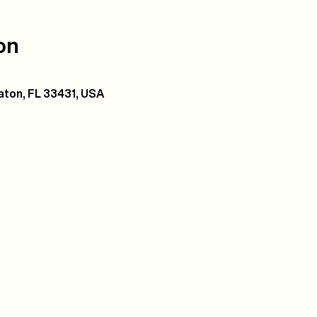
on
ton, FL 33431, USA