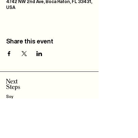
4742 NW 2nd Ave, Boca Raton, FL 33431,
USA
Share this event
Next
Steps
Soy
Nuevo!
Bautizo
s
Community
IBLI
Haz Parte del
Equipo
Encuentra un Connect
Roca Kids