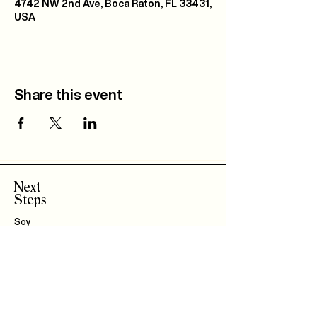
4742 NW 2nd Ave, Boca Raton, FL 33431,
USA
Share this event
Next
Steps
Soy
Nuevo!
Bautizo
s
Community
IBLI
Haz Parte del
Equipo
Encuentra un Connect
Roca Kids