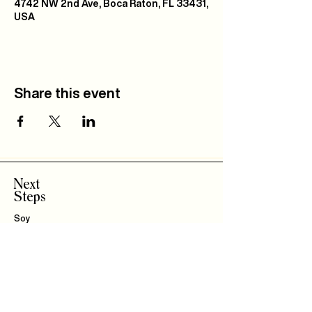
4742 NW 2nd Ave, Boca Raton, FL 33431,
USA
Share this event
Next
Steps
Soy
Nuevo!
Bautizo
s
Community
IBLI
Haz Parte del
Equipo
Encuentra un Connect
Roca Kids