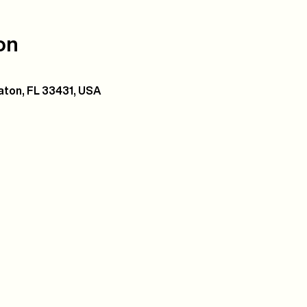
on
ton, FL 33431, USA