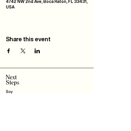
4742 NW 2nd Ave, Boca Raton, FL 33431,
USA
Share this event
Next
Steps
Soy
Nuevo!
Bautizo
s
Community
IBLI
Haz Parte del
Equipo
Encuentra un Connect
Roca Kids