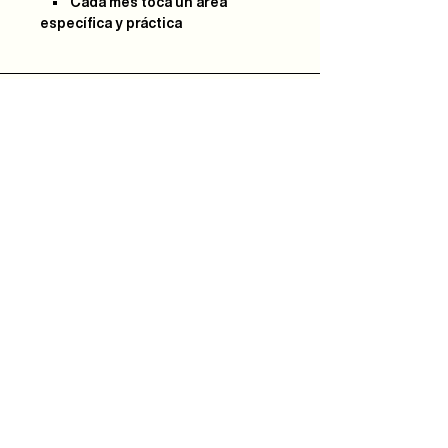
• Cada mes toca un área
específica y práctica
Next
Steps
Soy
Nuevo!
Bautizo
s
Community
IBLI
Haz Parte del
Equipo
Encuentra un Connect
Roca Kids
TMT
EPIC
Mujer Integral
Hombres de Bien
Dar
Watch