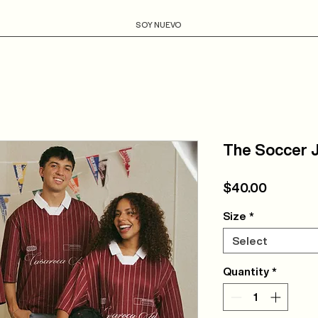
SOY NUEVO
The Soccer 
Price
$40.00
Size
*
Select
Quantity
*