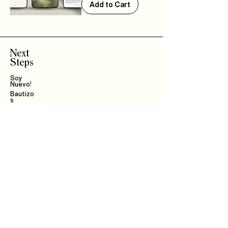
Add to Cart
Next
Steps
Soy
Nuevo!
Bautizo
s
Community
IBLI
Haz Parte del
Equipo
Encuentra un Connect
Roca Kids
TMT
EPIC
Mujer Integral
Hombres de Bien
Dar
Watch