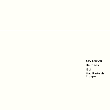
CRBR.
Next Steps
Soy Nuevo!
Bautizos
IBLI
Haz Parte del
Equipo