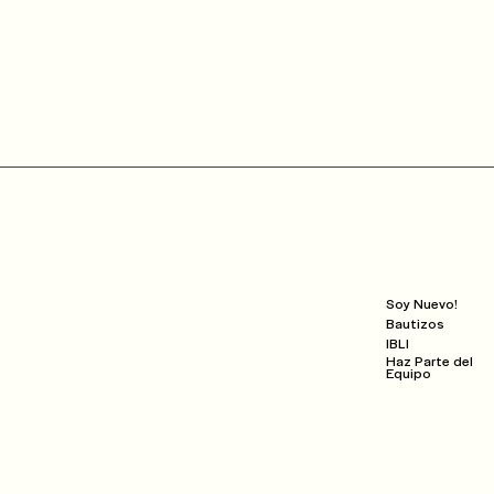
consecuente con el conocimiento adquirido.
Next Steps
Soy Nuevo!
Bautizos
IBLI
Haz Parte del
Equipo