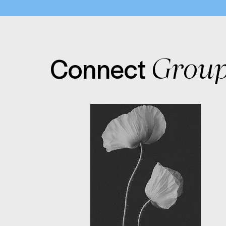
Co
nn
ect
Grou