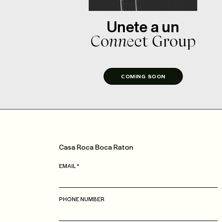
Unete a un
Co
nn
ect Group
COMING SOON
Casa
Roca
Boca Raton
EMAIL
PHONE NUMBER