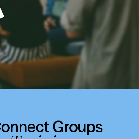
o
nn
ect Groups