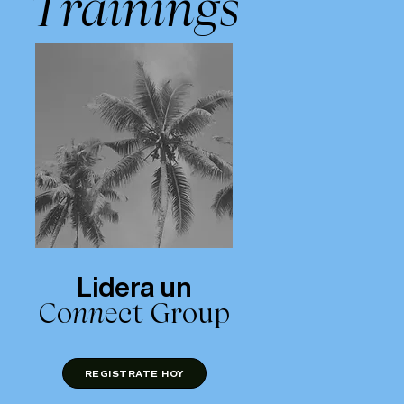
Trainings
Lidera un
Co
nn
ect Group
REGISTRATE HOY