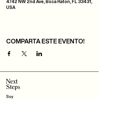
4742 NW 2nd Ave, Boca Raton, FL 33431,
USA
COMPARTA ESTE EVENTO!
Next
Steps
Soy
Nuevo!
Bautizo
s
Community
IBLI
Haz Parte del
Equipo
Encuentra un Connect
Roca Kids