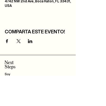
4742 NW 2nd Ave, Boca Raton, FL 33431,
USA
COMPARTA ESTE EVENTO!
Next
Steps
Soy
Nuevo!
Bautizo
s
Community
IBLI
Haz Parte del
Equipo
Encuentra un Connect
Roca Kids