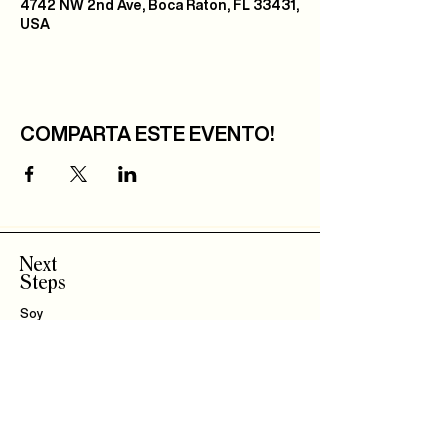
4742 NW 2nd Ave, Boca Raton, FL 33431,
USA
COMPARTA ESTE EVENTO!
Next
Steps
Soy
Nuevo!
Bautizo
s
Community
IBLI
Haz Parte del
Equipo
Encuentra un Connect
Roca Kids