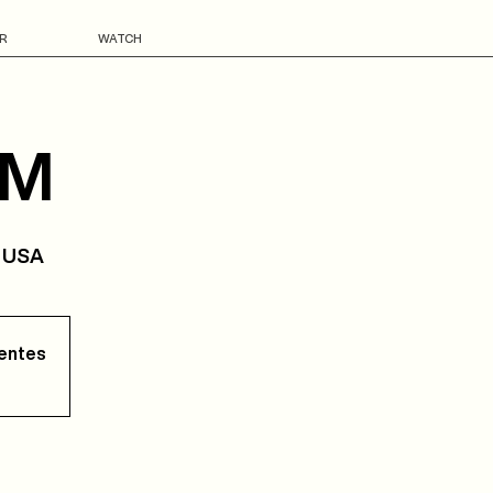
R
WATCH
AM
, USA
tentes