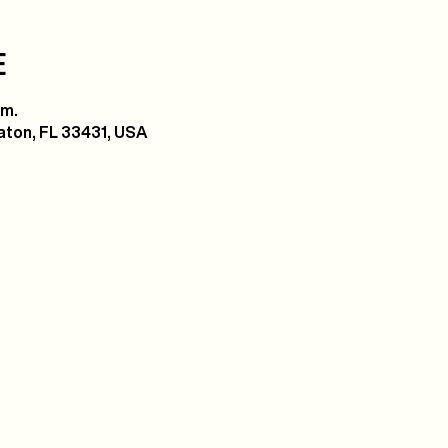
E
 m.
ton, FL 33431, USA