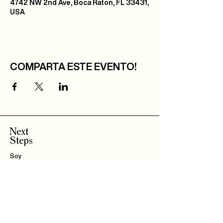
4742 NW 2nd Ave, Boca Raton, FL 33431,
USA
COMPARTA ESTE EVENTO!
Next
Steps
Soy
Nuevo!
Bautizo
s
Community
IBLI
Haz Parte del
Equipo
Encuentra un Connect
Roca Kids