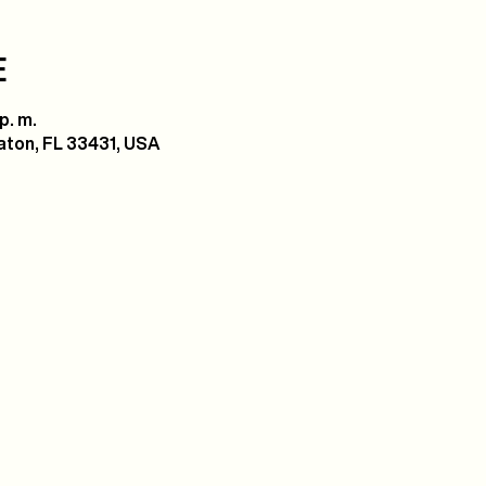
E
p. m.
ton, FL 33431, USA