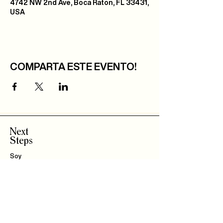
4742 NW 2nd Ave, Boca Raton, FL 33431,
USA
COMPARTA ESTE EVENTO!
Next
Steps
Soy
Nuevo!
Bautizo
s
Community
IBLI
Haz Parte del
Equipo
Encuentra un Connect
Roca Kids