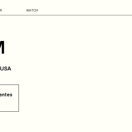
R
WATCH
M
, USA
tentes