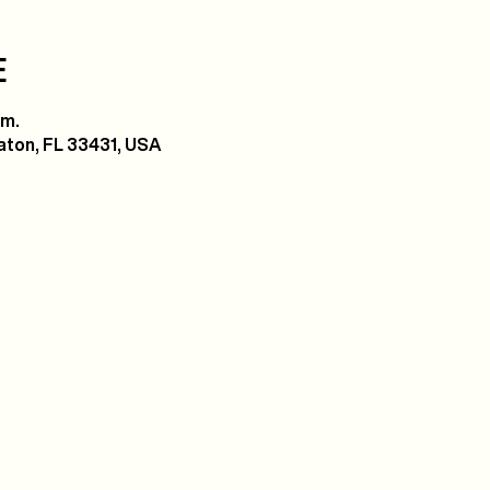
E
 m.
ton, FL 33431, USA