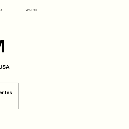
R
WATCH
M
 USA
tentes