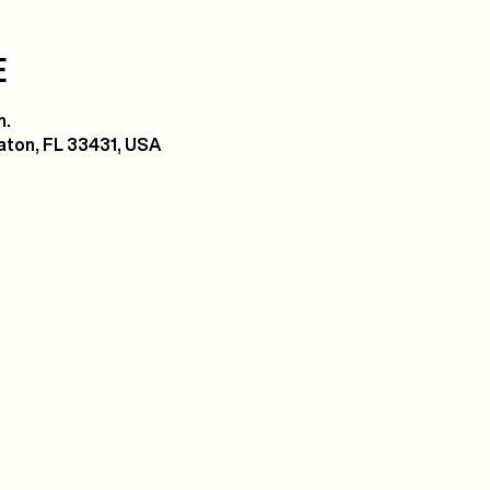
E
m.
ton, FL 33431, USA