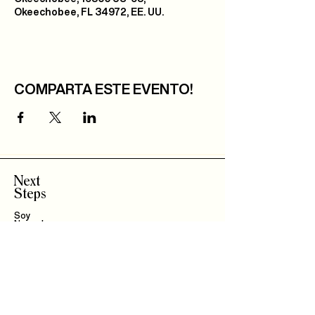
Okeechobee, FL 34972, EE. UU.
COMPARTA ESTE EVENTO!
Next
Steps
Soy
Nuevo!
Bautizo
s
Community
IBLI
Haz Parte del
Equipo
Encuentra un Connect
Roca Kids
TMT